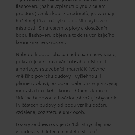
flashoveru (náhlé vzplanutí plynů v celém
prostoru) vzniká kouř z předmětů, jež začínají
hořet nejdříve: nábytku a dalšího vybavení
místnosti. S nárůstem teploty a dosažením
bodu flashoveru objem a toxicita vznikajícího
kouře značně vzrostou.
Nebude-li požár uhašen nebo sám nevyhasne,
pokračuje ve stravování obsahu místnosti
a hořlavých stavebních materiálů (včetně
vnějšího povrchu budovy – vyšlehnou-li
plameny okny), jež požár dále přiživují a zvyšují
množství toxického kouře. Oheň s kouřem
šířící se budovou a fasádou,ohrožují obyvatele
i v částech budovy od bodu vzniku požáru
vzdálené, což ztěžuje únik osob.
Požáry se dnes rozvíjejí 5–10krát rychleji než
1
v padesátých letech minulého století
.