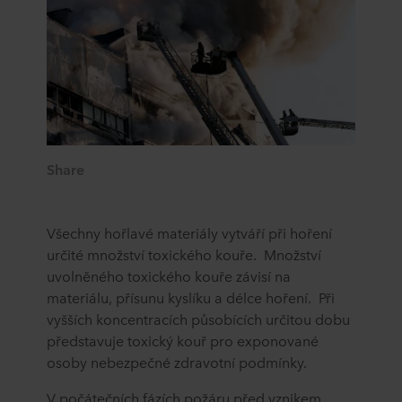
Share
Všechny hořlavé materiály vytváří při hoření
určité množství toxického kouře. Množství
uvolněného toxického kouře závisí na
materiálu, přísunu kyslíku a délce hoření. Při
vyšších koncentracích působících určitou dobu
představuje toxický kouř pro exponované
osoby nebezpečné zdravotní podmínky.
V počátečních fázích požáru před vznikem