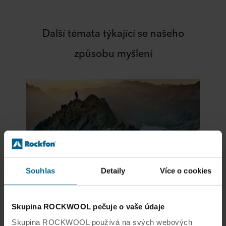
Další témata týkající se našeho
způsobu myšlení
Souhlas
Detaily
Více o cookies
Náš způsob myšlení
Skupina ROCKWOOL pečuje o vaše údaje
Udržitelnost a cirkulární ekonomika
Skupina ROCKWOOL používá na svých webových