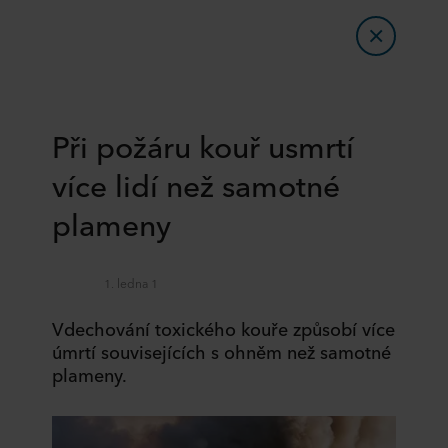
Při požáru kouř usmrtí
více lidí než samotné
plameny
1. ledna 1
Vdechování toxického kouře způsobí více
úmrtí souvisejících s ohněm než samotné
plameny.