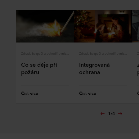
Zdraví, bezpečí a pohodlí uvnitř budov
Zdraví, bezpečí a pohodlí uvnitř budov
Co se děje při
Integrovaná
požáru
ochrana
Číst více
Číst více
1
/
4