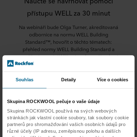
Naučte se navrhovat pomocí
přístupu WELL za 30 minut
Na webináři bude Olga Turner, akreditovaná
odbornice na normu WELL Building
Standard™, hovořit o těchto tématech:
přehled normy WELL Building Standard a
zaměření se na její klíčové prvky a případové
studie, které vám poslouží jako inspirace pro
váš další projekt.
Souhlas
Detaily
Více o cookies
Skupina ROCKWOOL pečuje o vaše údaje
Články o normě a certifikaci
Skupina ROCKWOOL používá na svých webových
WELL
stránkách jak vlastní cookie soubory, tak soubory cookie
partnerů pro shromažďování vašich osobních údajů pro
různé účely (IP adresu, zeměpisnou polohu a dalších