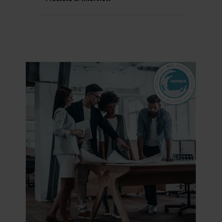
popisech shromažďovaných informací a o tom, kdo
jednotlivé soubory cookie nastavuje. Nechybí odkazy na
zásady ochrany osobních údajů našich potenciálních
partnerů a informace o tom, jak dlouho jsou jednotlivé
soubory cookie ve vašem koncovém zařízení uloženy.
Je na vašem rozhodnutí, pro jaké účely mohou naše
webové stránky soubory cookie využívat a jejich
prostřednictvím o vás zpracovávat informace.
Svůj souhlas můžete kdykoli odvolat nebo změnit
kliknutím na ikonu cookie v dolní části webové stránky.
Více informací o využívání souborů cookie najdete v
části „O nás“. Informace o zpracování osobních údajů
jsou k dispozici v
Prohlášení o ochraně osobních
údajů
včetně identifikace konkrétní společnosti
ROCKWOOL, která je správcem vašich osobních údajů.