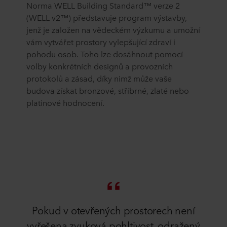
Norma WELL Building Standard™ verze 2
(WELL v2™) představuje program výstavby,
jenž je založen na vědeckém výzkumu a umožní
vám vytvářet prostory vylepšující zdraví i
pohodu osob. Toho lze dosáhnout pomocí
volby konkrétních designů a provozních
protokolů a zásad, díky nimž může vaše
budova získat bronzové, stříbrné, zlaté nebo
platinové hodnocení.
Pokud v otevřených prostorech není
vyřešena zvuková pohltivost, odražený