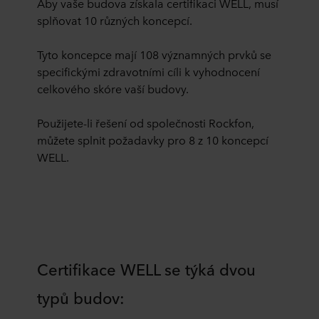
Aby vaše budova získala certifikaci WELL, musí
splňovat 10 různých koncepcí.
Tyto koncepce mají 108 významných prvků se
specifickými zdravotními cíli k vyhodnocení
celkového skóre vaší budovy.
Použijete-li řešení od společnosti Rockfon,
můžete splnit požadavky pro 8 z 10 koncepcí
WELL.
Certifikace WELL se týká dvou
typů budov: