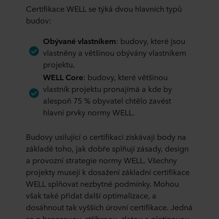
Certifikace WELL se týká dvou hlavních typů
budov:
Obývané vlastníkem
: budovy, které jsou
vlastněny a většinou obývány vlastníkem
projektu.
WELL Core
: budovy, které většinou
vlastník projektu pronajímá a kde by
alespoň 75 % obyvatel chtělo zavést
hlavní prvky normy WELL.
Budovy usilující o certifikaci získávají body na
základě toho, jak dobře splňují zásady, design
a provozní strategie normy WELL. Všechny
projekty musejí k dosažení základní certifikace
WELL splňovat nezbytné podmínky. Mohou
však také přidat další optimalizace, a
dosáhnout tak vyšších úrovní certifikace. Jedná
se o bronzovou, stříbrnou, zlatou a platinovou