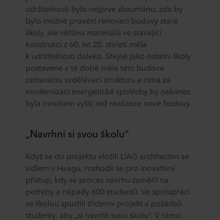
udržitelnosti bylo nejprve zkoumáno, zda by
bylo možné provést renovaci budovy staré
školy, ale většina materiálů ve stávající
konstrukci z 60. let 20. století měla
k udržitelnosti daleko. Stejně jako ostatní školy
postavené v té době měla tato budova
zastaralou vzdělávací strukturu a cena za
modernizaci energetické spotřeby by nakonec
byla mnohem vyšší než realizace nové budovy.
„Navrhni si svou školu“
Když se do projektu vložili LIAG architecten se
sídlem v Haagu, rozhodli se pro inovativní
přístup, kdy se proces návrhu zaměřil na
potřeby a nápady 600 studentů. Ve spolupráci
se školou spustili třídenní projekt a požádali
studenty, aby „si navrhli svou školu“. V rámci