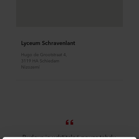
Lyceum Schravenlant
Hugo de Grootstraat 4,
3119 HA Schiedam
Nizozemí
Budova je udržitelná pouze tehdy,