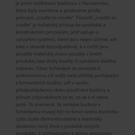
je první vzdělávací budovou v Nizozemsku,
která byla navržena a postavena podle
principů „cradle-to-cradle“. Filozofií „cradle-to-
cradle“ je holistický přístup ke spotřebě a
konstrukčním procesům, jenž usiluje o
vytvoření systémů, které jsou nejen účinné, ale
také v zásadě bezodpadové, a v nichž jsou
použité materiály znovu použity v jiném
produktu bez ztráty kvality či vytváření dalšího
odpadu. Obec Schiedam se zavázala k
ambicióznímu cíli snížit oxid uhličitý pocházející
z komunitních budov, vzít v úvahu
předpokládanou dobu používání budovy a
převzít odpovědnost za to, co se s ní stane
poté. To znamená, že veřejné budovy v
Schiedamu musejí být na konci svého životního
cyklu zcela demontovatelné a materiály
dostanou nový život v podobě nových
produktů. S přihlédnutím k těmto principům