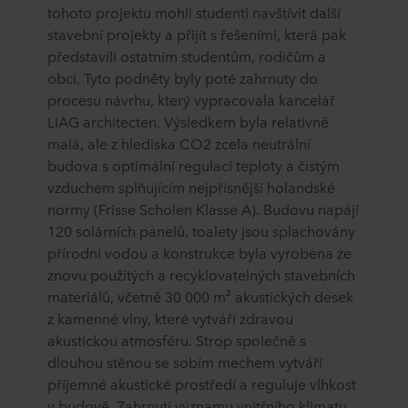
tohoto projektu mohli studenti navštívit další
stavební projekty a přijít s řešeními, která pak
představili ostatním studentům, rodičům a
obci. Tyto podněty byly poté zahrnuty do
procesu návrhu, který vypracovala kancelář
LIAG architecten. Výsledkem byla relativně
malá, ale z hlediska CO2 zcela neutrální
budova s optimální regulací teploty a čistým
vzduchem splňujícím nejpřísnější holandské
normy (Frisse Scholen Klasse A). Budovu napájí
120 solárních panelů, toalety jsou splachovány
přírodní vodou a konstrukce byla vyrobena ze
znovu použitých a recyklovatelných stavebních
materiálů, včetně 30 000 m² akustických desek
z kamenné vlny, které vytváří zdravou
akustickou atmosféru. Strop společně s
dlouhou stěnou se sobím mechem vytváří
příjemné akustické prostředí a reguluje vlhkost
v budově. Zahrnutí významu vnitřního klimatu