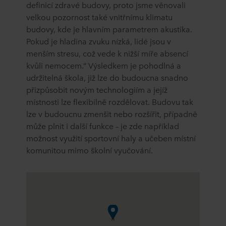
definicí zdravé budovy, proto jsme věnovali
velkou pozornost také vnitřnímu klimatu
budovy, kde je hlavním parametrem akustika.
Pokud je hladina zvuku nízká, lidé jsou v
menším stresu, což vede k nižší míře absencí
kvůli nemocem.“ Výsledkem je pohodlná a
udržitelná škola, již lze do budoucna snadno
přizpůsobit novým technologiím a jejíž
místnosti lze flexibilně rozdělovat. Budovu tak
lze v budoucnu zmenšit nebo rozšířit, případně
může plnit i další funkce – je zde například
možnost využití sportovní haly a učeben místní
komunitou mimo školní vyučování.