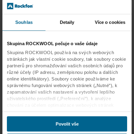
pokud přispívá k primárnímu cíli své
existence – v tomto případě ke
Souhlas
Detaily
Více o cookies
vzdělávání. V tomto smyslu je zdravé
vnitřní klima nutností.
Skupina ROCKWOOL pečuje o vaše údaje
Thomas Bögl
Skupina ROCKWOOL používá na svých webových
ARCHITEKT V LIAG ARCHITECTS
stránkách jak vlastní cookie soubory, tak soubory cookie
partnerů pro shromažďování vašich osobních údajů pro
různé účely (IP adresu, zeměpisnou polohu a dalších
online identifikátory). Soubory cookie používáme ke
správnému fungování webových stránek („Nutné“), k
zapamatování vašich nastavení a vytvoření lepšího
Lyceum Schravenlant
uživatelského prostředí („Preferenční“), k analýze
chování za účelem optimalizace webových stránek
(„Statistické“) a k cílení obsahu či reklam v sociálních
médiích a na externích webových stránkách podle
Povolit vše
vašeho chování na našich webech („Marketingové“).
Informace o využívání našich webových stránek