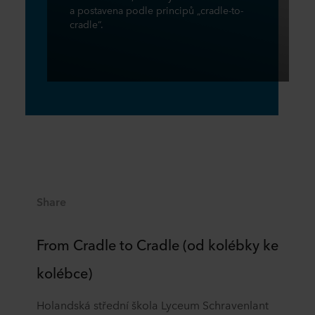
a postavena podle principů „cradle-to-
cradle“.
Share
From Cradle to Cradle (od kolébky ke
kolébce)
Holandská střední škola Lyceum Schravenlant