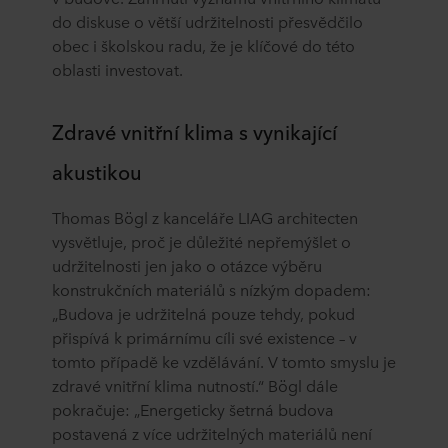
do diskuse o větší udržitelnosti přesvědčilo
obec i školskou radu, že je klíčové do této
oblasti investovat.
Zdravé vnitřní klima s vynikající
akustikou
Thomas Bögl z kanceláře LIAG architecten
vysvětluje, proč je důležité nepřemýšlet o
udržitelnosti jen jako o otázce výběru
konstrukčních materiálů s nízkým dopadem:
„Budova je udržitelná pouze tehdy, pokud
přispívá k primárnímu cíli své existence – v
tomto případě ke vzdělávání. V tomto smyslu je
zdravé vnitřní klima nutností.“ Bögl dále
pokračuje: „Energeticky šetrná budova
postavená z více udržitelných materiálů není