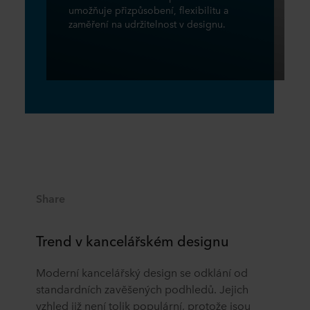
umožňuje přizpůsobení, flexibilitu a
zaměření na udržitelnost v designu.
Share
Trend v kancelářském designu
Moderní kancelářský design se odklání od
standardních zavěšených podhledů. Jejich
vzhled již není tolik populární, protože jsou