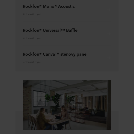
Rockfon® Mono® Acoustic
Zobrazit nyní
Rockfon® Universal™ Baffle
Zobrazit nyní
Rockfon® Canva™ stěnový panel
Zobrazit nyní