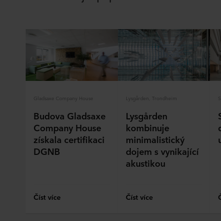
Gladsaxe Company House
Lysgården, Trondheim
S
Budova Gladsaxe
Lysgården
Company House
kombinuje
získala certifikaci
minimalistický
DGNB
dojem s vynikající
akustikou
Číst více
Číst více