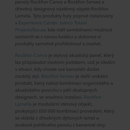
panely Rockfon Canva a Rockfon Senses a
dřevěný designový nástěnný objekt Rockfon
Lamela. Tyto produkty byly poprvé instalovány
v
Experience Center Jaleco Totaal
Projectafbouw
, kde měli zaměstnanci možnost
seznámit se s novou kolekcí a dokonce si
produkty samotné prohlédnout a osahat.
Rockfon Canva
je stylový akustický panel, který
lze přizpůsobit vlastním potiskem, což je ideální
v situaci, kdy chcete své kanceláři dodat
osobitý styl.
Rockfon Senses
je další unikátní
produkt, který nabízí kombinaci organického a
akustického povrchu v pěti dostupných
designech, se snadnou instalací.
Rockfon
Lamella
je modulární stěnový objekt,
poskytující 650 000 kombinací provedení, který
se skládá z dřevěných dýhových lamel a
zvukově pohltivého panelu z kamenné vlny.