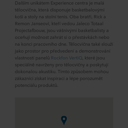
Dalším unikátem Experience centra je malá
tělocvična, která disponuje basketbalovými
koši a stoly na stolní tenis. Oba bratři, Rick a
Remon Janseovi, kteří vedou Jaleco Totaal
Projectafbouw, jsou vášnivými basketbalisty a
oceňují možnost zahrát si o přestávkách nebo
na konci pracovního dne. Tělocvična také slouží
jako prostor pro předvedení a demonstrování
vlastností panelů
Rockfon VertiQ
, které jsou
speciálně navrženy pro tělocvičny a poskytují
dokonalou akustiku. Tímto způsobem mohou
zákazníci získat inspiraci a lépe porozumět
potenciálu produktů.