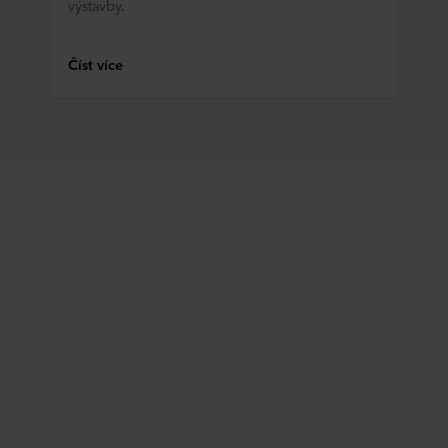
výstavby.
ROCKWOOL, která je správcem vašich osobních údajů.
Číst více