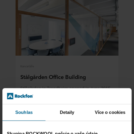
Kanceláře
Stålgården Office Building
Stålgården in Trondheim opened in June 2015.
In November same year the building was given
the «Real Estate Award» for 2015 for this region
of Norway.
Souhlas
Detaily
Více o cookies
Číst více
Skupina ROCKWOOL pečuje o vaše údaje