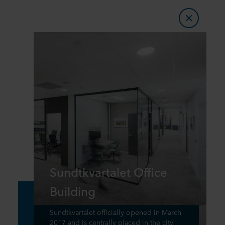
Sundtkvartalet Office
Building
Sundtkvartalet officially opened in March
2017 and is centrally placed in the city