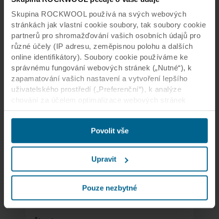
Skupina ROCKWOOL používá na svých webových
stránkách jak vlastní cookie soubory, tak soubory cookie
partnerů pro shromažďování vašich osobních údajů pro
různé účely (IP adresu, zeměpisnou polohu a dalších
online identifikátory). Soubory cookie používáme ke
správnému fungování webových stránek („Nutné“), k
zapamatování vašich nastavení a vytvoření lepšího
uživatelského prostředí („Preferenční“), k analýze
chování za účelem optimalizace webových stránek
(„Statistické“) a k cílení obsahu či reklam v sociálních
médiích a na externích webových stránkách podle
Kanceláře
Povolit vše
vašeho chování na našich webech („Marketingové“).
Kancelář JLL
Informace o využívání našich webových stránek
můžeme poskytnout svým partnerům podnikajícím v
Upravit
Na Evropském náměstí ve Varšavě, jednom z
oblasti sociálních médií, reklamy a analýzy. Naši
nejproslulejších míst tohoto hlavního města, se
obchodní partneři mohou tyto údaje kombinovat s dalšími
tyčí Varšavská spirála – komplex obchodních a
informacemi poskytnutými v minulosti nebo
Pouze nezbytné
kancelářských prostor.
shromážděnými prostřednictvím vašeho využívání jejich
služeb. Partner může mít sídlo v třetích zemích s
omezeným zabezpečením včetně Spojených států.