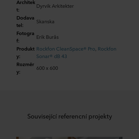
Architek
Dyrvik Arkitekter
t:
Dodava
Skanska
tel:
Fotogra
Erik Burås
f:
Produkt
Rockfon CleanSpace® Pro
,
Rockfon
y:
Sonar® dB 43
Rozměr
600 x 600
y:
Související referencní projekty