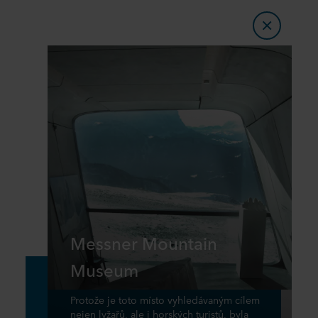
Messner Mountain
Museum
Protože je toto místo vyhledávaným cílem
nejen lyžařů, ale i horských turistů, byla