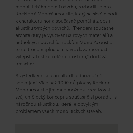
monolitického pojetí návrhu, rozhodli se pro
Rockfon® Mono® Acoustic, který se skvěle hodí
k charakteru hor a současně pomáhá zlepšit
akustiku tvrdých povrchů. „Trendem současné
architektury je využívání surových materiálů a
jednolitých povrchů. Rockfon Mono Acoustic
tento trend naplňuje a navíc dává možnost
vylepšit akustiku celého prostoru,“ dodává
Irmscher.
S výsledkem jsou architekti jednoznačně
spokojení. Více než 1000 m² plochy Rockfon
Mono Acoustic jim dalo možnost zrealizovat
svůj umělecký koncept a současně si poradit i s
náročnou akustikou, která je obvyklým
problémem všech monolitických staveb.