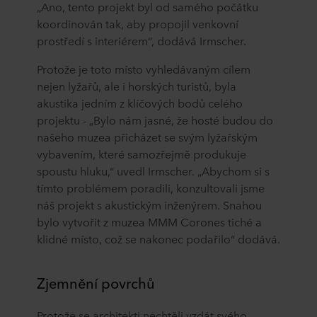
„Ano, tento projekt byl od samého počátku
koordinován tak, aby propojil venkovní
prostředí s interiérem“, dodává Irmscher.
Protože je toto místo vyhledávaným cílem
nejen lyžařů, ale i horských turistů, byla
akustika jedním z klíčových bodů celého
projektu - „Bylo nám jasné, že hosté budou do
našeho muzea přicházet se svým lyžařským
vybavením, které samozřejmě produkuje
spoustu hluku,“ uvedl Irmscher. „Abychom si s
tímto problémem poradili, konzultovali jsme
náš projekt s akustickým inženýrem. Snahou
bylo vytvořit z muzea MMM Corones tiché a
klidné místo, což se nakonec podařilo“ dodává.
Zjemnění povrchů
Protože se architekti nechtěli vzdát svého