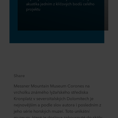
akustika jedním z klíčových bodů celého
projektu
Share
Messner Mountain Museum Corones na
vrcholku známého lyžařského střediska
Kronplatz v severoitalských Dolomitech je
nejnovějším a podle slov autora i posledním z
jeho série horských muzeí. Toto unikátní
muzeum, které je doslova zakousnuté do skály,