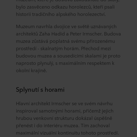
bylo zasvěceno odkazu horolezců, kteří psali
historii tradičního alpského horolezectví.
Muzeum navrhla dvojice ve světě uznávaných
architektů Zaha Hadid a Peter Irmscher. Budova
muzea zůstává poplatná svému přirozenému
prostředí - skalnatým horám. Přechod mezi
budovou muzea a sousedícími skalami je proto
naprosto plynulý, s maximálním respektem k
okolní krajině.
Splynutí s horami
Hlavní architekt Irmscher se ve svém návrhu
inspiroval samotnými horami, přičemž jejich
hrubou venkovní strukturu dokázal úspěšně
přenést i do interiéru muzea. Tím zachoval
maximální vizuální kontinuitu tohoto prostředí.