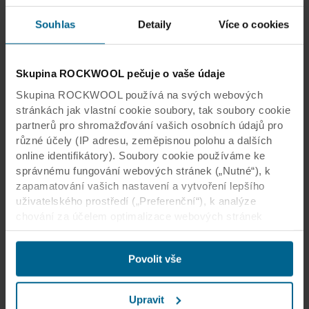
Souhlas
Detaily
Více o cookies
Skupina ROCKWOOL pečuje o vaše údaje
Skupina ROCKWOOL používá na svých webových
stránkách jak vlastní cookie soubory, tak soubory cookie
partnerů pro shromažďování vašich osobních údajů pro
různé účely (IP adresu, zeměpisnou polohu a dalších
online identifikátory). Soubory cookie používáme ke
správnému fungování webových stránek („Nutné“), k
zapamatování vašich nastavení a vytvoření lepšího
uživatelského prostředí („Preferenční“), k analýze
chování za účelem optimalizace webových stránek
(„Statistické“) a k cílení obsahu či reklam v sociálních
médiích a na externích webových stránkách podle
Povolit vše
vašeho chování na našich webech („Marketingové“).
Informace o využívání našich webových stránek
můžeme poskytnout svým partnerům podnikajícím v
Upravit
oblasti sociálních médií, reklamy a analýzy. Naši