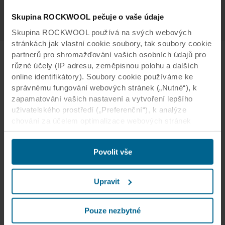
Skupina ROCKWOOL pečuje o vaše údaje
Skupina ROCKWOOL používá na svých webových
stránkách jak vlastní cookie soubory, tak soubory cookie
partnerů pro shromažďování vašich osobních údajů pro
různé účely (IP adresu, zeměpisnou polohu a dalších
online identifikátory). Soubory cookie používáme ke
Další témata týkající se našeho
správnému fungování webových stránek („Nutné“), k
zapamatování vašich nastavení a vytvoření lepšího
způsobu myšlení
uživatelského prostředí („Preferenční“), k analýze
chování za účelem optimalizace webových stránek
(„Statistické“) a k cílení obsahu či reklam v sociálních
médiích a na externích webových stránkách podle
Povolit vše
vašeho chování na našich webech („Marketingové“).
Informace o využívání našich webových stránek
můžeme poskytnout svým partnerům podnikajícím v
Upravit
oblasti sociálních médií, reklamy a analýzy. Naši
obchodní partneři mohou tyto údaje kombinovat s dalšími
informacemi poskytnutými v minulosti nebo
Pouze nezbytné
shromážděnými prostřednictvím vašeho využívání jejich