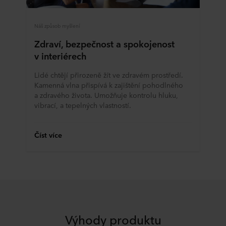
jsou k dispozici v
Prohlášení o ochraně osobních
údajů
včetně identifikace konkrétní společnosti
ROCKWOOL, která je správcem vašich osobních údajů.
Náš způsob myšlení
Zdraví, bezpečnost a spokojenost
v interiérech
Lidé chtějí přirozeně žít ve zdravém prostředí.
Kamenná vlna přispívá k zajištění pohodlného
a zdravého života. Umožňuje kontrolu hluku,
vibrací, a tepelných vlastností.
Číst více
Výhody produktu