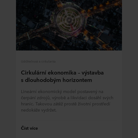
Udržitelnost a cirkularita
Cirkulární ekonomika – výstavba
s dlouhodobým horizontem
Lineární ekonomický model postavený na
čerpání zdrojů, výrobě a likvidaci dosáhl svých
hranic. Takovou zátěž prostě životní prostředí
nedokáže vydržet.
Číst více