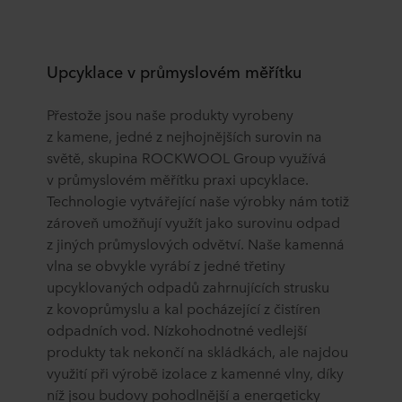
Upcyklace v průmyslovém měřítku
Přestože jsou naše produkty vyrobeny
z kamene, jedné z nejhojnějších surovin na
světě, skupina ROCKWOOL Group využívá
v průmyslovém měřítku praxi upcyklace.
Technologie vytvářející naše výrobky nám totiž
zároveň umožňují využít jako surovinu odpad
z jiných průmyslových odvětví. Naše kamenná
vlna se obvykle vyrábí z jedné třetiny
upcyklovaných odpadů zahrnujících strusku
z kovoprůmyslu a kal pocházející z čistíren
odpadních vod. Nízkohodnotné vedlejší
produkty tak nekončí na skládkách, ale najdou
využití při výrobě izolace z kamenné vlny, díky
níž jsou budovy pohodlnější a energeticky