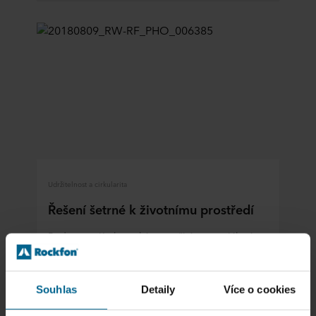
Udržitelnost a cirkularita
Řešení šetrné k životnímu prostředí
Budovy mají obrovský nevyužitý potenciál stát
se ústřední součástí řešení naléhavých výzev z
hlediska udržitelnosti.
Souhlas
Detaily
Více o cookies
Číst více