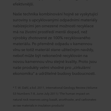
efektivnější.
Naše technika kombinování hojně se vyskytující
suroviny s upcyklovanými odpadními materiály
nabízejícími jen omezené možnosti recyklace
má na životní prostředí menší dopad, než
výrobky zhotovené ze 100% recyklovaného
materiálu. Po přeměně odpadu v kamennou
vlnu se totiž materiál stane užitečným navždy,
neboť může být nekonečně recyklován na
novou kamennou vlnu stejné kvality. Proto jsou
naše produkty velmi vhodné pro „cirkulární
ekonomiku“ a udržitelné budovy budoucnosti.
* T. W. Dahl, a kol. 2011, International Geology Review (Volume
53 Numbers 7-8, June-July 2011) ‘The human impact on
natural rock reserves using basalt, anorthosite, and carbonates
as raw materials in insulation products’