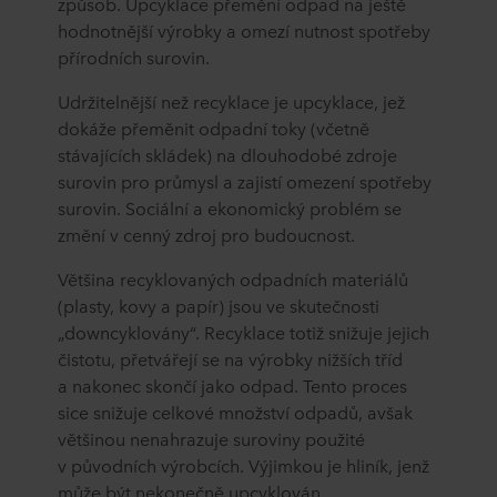
způsob. Upcyklace přemění odpad na ještě
hodnotnější výrobky a omezí nutnost spotřeby
přírodních surovin.
Udržitelnější než recyklace je upcyklace, jež
dokáže přeměnit odpadní toky (včetně
stávajících skládek) na dlouhodobé zdroje
surovin pro průmysl a zajistí omezení spotřeby
surovin. Sociální a ekonomický problém se
změní v cenný zdroj pro budoucnost.
Většina recyklovaných odpadních materiálů
(plasty, kovy a papír) jsou ve skutečnosti
„downcyklovány“. Recyklace totiž snižuje jejich
čistotu, přetvářejí se na výrobky nižších tříd
a nakonec skončí jako odpad. Tento proces
sice snižuje celkové množství odpadů, avšak
většinou nenahrazuje suroviny použité
v původních výrobcích. Výjimkou je hliník, jenž
může být nekonečně upcyklován.