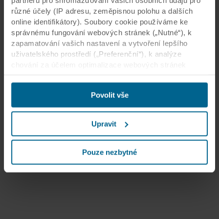
různé účely (IP adresu, zeměpisnou polohu a dalších
online identifikátory). Soubory cookie používáme ke
správnému fungování webových stránek („Nutné“), k
zapamatování vašich nastavení a vytvoření lepšího
uživatelského prostředí („Preferenční“), k analýze
chování za účelem optimalizace webových stránek
(„Statistické“) a k cílení obsahu či reklam v sociálních
médiích a na externích webových stránkách podle
Povolit vše
vašeho chování na našich webech („Marketingové“).
Informace o využívání našich webových stránek
můžeme poskytnout svým partnerům podnikajícím v
Upravit
oblasti sociálních médií, reklamy a analýzy. Naši
obchodní partneři mohou tyto údaje kombinovat s dalšími
informacemi poskytnutými v minulosti nebo
Pouze nezbytné
shromážděnými prostřednictvím vašeho využívání jejich
služeb. Partner může mít sídlo v třetích zemích s
omezeným zabezpečením včetně Spojených států.
Přijetím souborů cookie berete na vědomí, že úroveň
ochrany ve třetích zemích nemusí být stejná jako v
zemích EU/EHP.