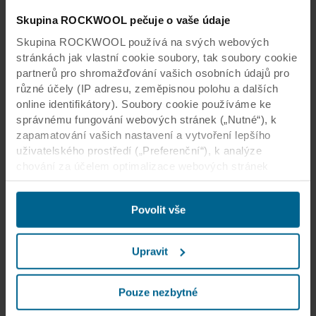
Skupina ROCKWOOL pečuje o vaše údaje
Skupina ROCKWOOL používá na svých webových
stránkách jak vlastní cookie soubory, tak soubory cookie
partnerů pro shromažďování vašich osobních údajů pro
různé účely (IP adresu, zeměpisnou polohu a dalších
online identifikátory). Soubory cookie používáme ke
správnému fungování webových stránek („Nutné“), k
zapamatování vašich nastavení a vytvoření lepšího
uživatelského prostředí („Preferenční“), k analýze
chování za účelem optimalizace webových stránek
(„Statistické“) a k cílení obsahu či reklam v sociálních
médiích a na externích webových stránkách podle
Povolit vše
vašeho chování na našich webech („Marketingové“).
Informace o využívání našich webových stránek
můžeme poskytnout svým partnerům podnikajícím v
Upravit
oblasti sociálních médií, reklamy a analýzy. Naši
obchodní partneři mohou tyto údaje kombinovat s dalšími
informacemi poskytnutými v minulosti nebo
Pouze nezbytné
shromážděnými prostřednictvím vašeho využívání jejich