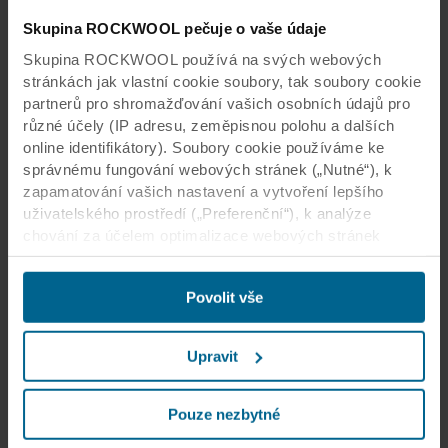
Skupina ROCKWOOL pečuje o vaše údaje
Skupina ROCKWOOL používá na svých webových
stránkách jak vlastní cookie soubory, tak soubory cookie
partnerů pro shromažďování vašich osobních údajů pro
různé účely (IP adresu, zeměpisnou polohu a dalších
online identifikátory). Soubory cookie používáme ke
správnému fungování webových stránek („Nutné“), k
zapamatování vašich nastavení a vytvoření lepšího
uživatelského prostředí („Preferenční“), k analýze
chování za účelem optimalizace webových stránek
(„Statistické“) a k cílení obsahu či reklam v sociálních
médiích a na externích webových stránkách podle
Povolit vše
vašeho chování na našich webech („Marketingové“).
Informace o využívání našich webových stránek
můžeme poskytnout svým partnerům podnikajícím v
Upravit
oblasti sociálních médií, reklamy a analýzy. Naši
obchodní partneři mohou tyto údaje kombinovat s dalšími
informacemi poskytnutými v minulosti nebo
Pouze nezbytné
shromážděnými prostřednictvím vašeho využívání jejich