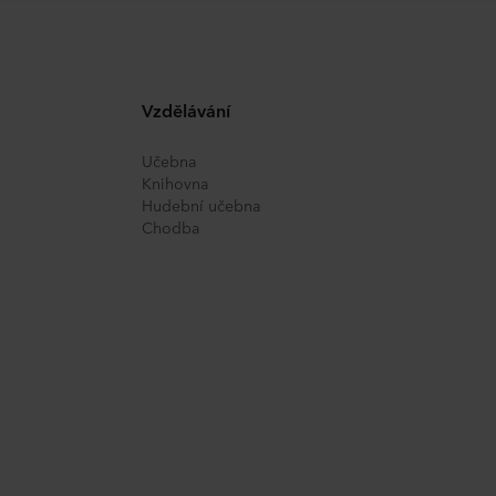
odvolat nebo změnit kliknutím na ikonu cookie v dolní části web
dete v části „O nás“. Informace o zpracování osobních údajů js
tně identifikace konkrétní společnosti ROCKWOOL, která je s
Vzdělávání
Učebna
Knihovna
Hudební učebna
Chodba