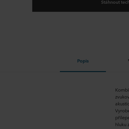
Stáhnout tech
Popis
Kombin
zvukov
akusti
Vyrob
přilep
hluku 