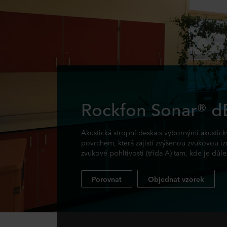
Rockfon Sonar® d
Akustická stropní deska s výbornými akustic
povrchem, která zajistí zvýšenou zvukovou i
zvukové pohltivosti (třída A) tam, kde je důl
Porovnat
Objednat vzorek