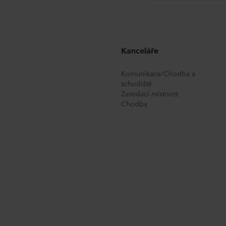
Svůj souhlas můžete kdykoli 
využívání souborů cookie naj
ochraně osobních údajů
vče
údajů.
Kanceláře
Komunikace/Chodba a
schodiště
Zasedací místnost
Chodba