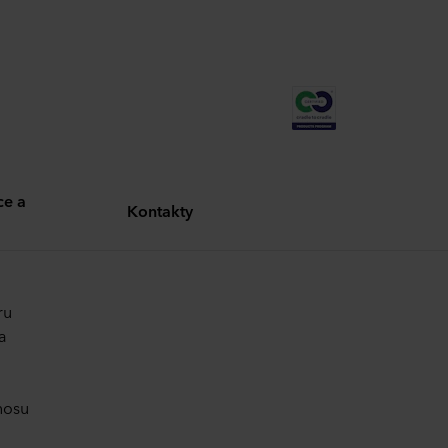
e a
Kontakty
ru
a
nosu