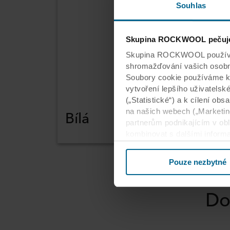
Souhlas
Skupina ROCKWOOL pečuje 
Skupina ROCKWOOL používá n
shromažďování vašich osobníc
Soubory cookie používáme k
vytvoření lepšího uživatelsk
(„Statistické“) a k cílení o
Bílá
na našich webech („Marketi
partnerům podnikajícím v obl
kombinovat s dalšími inform
jejich služeb. Partner může
souborů cookie berete na vě
Pouze nezbytné
Níže si můžete přečíst více
Do
cookie nastavuje. Nechybí o
jak dlouho jsou jednotlivé s
mohou naše webové stránky s