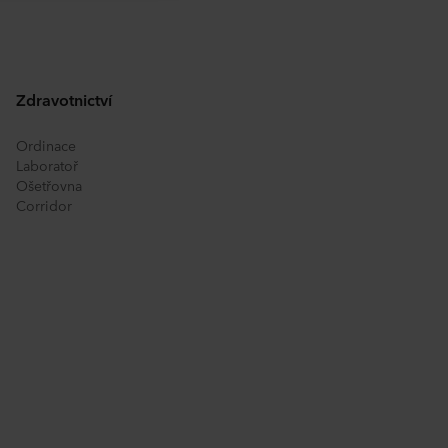
ové stránky. Více informací o
ou k dispozici v
Prohlášení o
právcem vašich osobních
Zdravotnictví
Ordinace
Laboratoř
Ošetřovna
Corridor