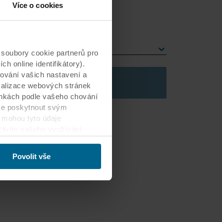
ožství
:
Více o cookies
1
ana
berte hranu
soubory cookie partnerů pro
 online identifikátory).
ování vašich nastavení a
Přidat do košíku
imalizace webových stránek
ránkách podle vašeho chování
me poskytnout svým
i mohou tyto údaje
ictvím vašeho využívání
jených států. Přijetím
ako v zemích EU/EHP.
Povolit vše
om, kdo jednotlivé soubory
artnerů a informace o tom,
 rozhodnutí, pro jaké účely
ávat informace.