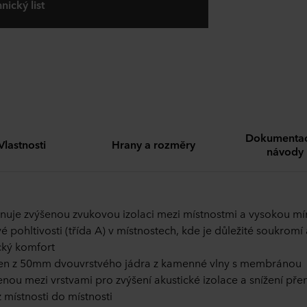
nický list
Dokumentac
Vlastnosti
Hrany a rozměry
návody
uje zvýšenou zvukovou izolaci mezi místnostmi a vysokou mí
é pohltivosti (třída A) v místnostech, kde je důležité soukromí 
cký komfort
en z 50mm dvouvrstvého jádra z kamenné vlny s membránou
enou mezi vrstvami pro zvýšení akustické izolace a snížení pře
z místnosti do místnosti