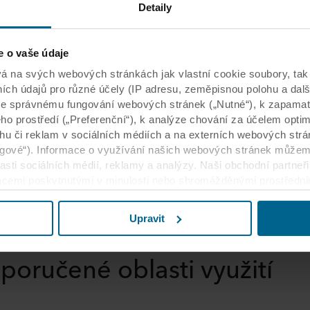
Nejbližší NCS:
NCS S 0500-N
Mn
Detaily
Odraz světla:
85
Hr
o vaše údaje
Vy
a svých webových stránkách jak vlastní cookie soubory, tak 
h údajů pro různé účely (IP adresu, zeměpisnou polohu a dalších
e správnému fungování webových stránek („Nutné“), k zapamat
ého prostředí („Preferenční“), k analýze chování za účelem opt
bsahu či reklam v sociálních médiích a na externích webových st
ngové“). Informace o využívání našich webových stránek může
asti sociálních médií, reklamy a analýzy. Naši obchodní partneř
acemi poskytnutými v minulosti nebo shromážděnými prostředn
 mít sídlo v třetích zemích s omezeným zabezpečením včetně Spo
domí, že úroveň ochrany ve třetích zemích nemusí být stejná j
Upravit
 o účelech, obecných popisech shromažďovaných informací a o t
poručené oblasti využití
dkazy na zásady ochrany osobních údajů našich potenciálních p
oubory cookie ve vašem koncovém zařízení uloženy. Je na vašem
oubory cookie využívat a jejich prostřednictvím o vás zpracov