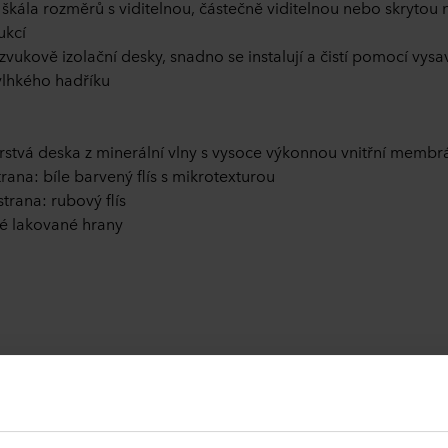
 škála rozměrů s viditelnou, částečně viditelnou nebo skrytou
ukcí
zvukově izolační desky, snadno se instalují a čistí pomocí vys
lhkého hadříku
stvá deska z minerální vlny s vysoce výkonnou vnitřní memb
strana: bíle barvený flís s mikrotexturou
strana: rubový flís
é lakované hrany
O
Barva:
Bílá
Skupina barev:
Bílá