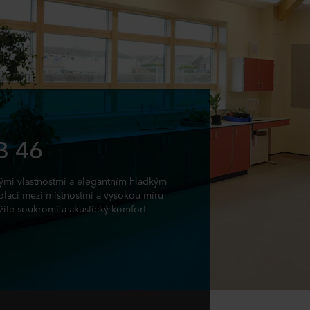
B 46
kými vlastnostmi a elegantním hladkým
zolaci mezi místnostmi a vysokou míru
ežité soukromí a akustický komfort