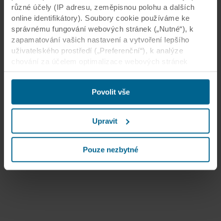
různé účely (IP adresu, zeměpisnou polohu a dalších
online identifikátory). Soubory cookie používáme ke
správnému fungování webových stránek („Nutné“), k
zapamatování vašich nastavení a vytvoření lepšího
uživatelského prostředí („Preferenční“), k analýze
chování za účelem optimalizace webových stránek
(„Statistické“) a k cílení obsahu či reklam v sociálních
médiích a na externích webových stránkách podle
Povolit vše
vašeho chování na našich webech („Marketingové“).
Informace o využívání našich webových stránek
můžeme poskytnout svým partnerům podnikajícím v
Upravit
oblasti sociálních médií, reklamy a analýzy. Naši
obchodní partneři mohou tyto údaje kombinovat s dalšími
informacemi poskytnutými v minulosti nebo
Pouze nezbytné
shromážděnými prostřednictvím vašeho využívání jejich
služeb. Partner může mít sídlo v třetích zemích s
omezeným zabezpečením včetně Spojených států.
Přijetím souborů cookie berete na vědomí, že úroveň
ochrany ve třetích zemích nemusí být stejná jako v
zemích EU/EHP.