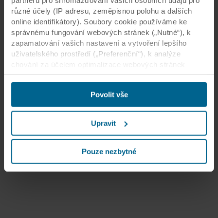
různé účely (IP adresu, zeměpisnou polohu a dalších
online identifikátory). Soubory cookie používáme ke
správnému fungování webových stránek („Nutné“), k
zapamatování vašich nastavení a vytvoření lepšího
uživatelského prostředí („Preferenční“), k analýze
chování za účelem optimalizace webových stránek
(„Statistické“) a k cílení obsahu či reklam v sociálních
médiích a na externích webových stránkách podle
Povolit vše
vašeho chování na našich webech („Marketingové“).
Informace o využívání našich webových stránek
můžeme poskytnout svým partnerům podnikajícím v
Upravit
oblasti sociálních médií, reklamy a analýzy. Naši
obchodní partneři mohou tyto údaje kombinovat s dalšími
informacemi poskytnutými v minulosti nebo
Pouze nezbytné
shromážděnými prostřednictvím vašeho využívání jejich
služeb. Partner může mít sídlo v třetích zemích s
omezeným zabezpečením včetně Spojených států.
Přijetím souborů cookie berete na vědomí, že úroveň
ochrany ve třetích zemích nemusí být stejná jako v
zemích EU/EHP.