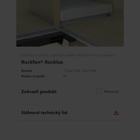
Doplňující výrobky, Speciální použití, Modulární stropy, Desky a panely
Rockfon® Rocklux
Rozměr
1105x1105, 745x1780
Reakce na požár
A1
Zobrazit produkt
Porovnat
Stáhnout technický list