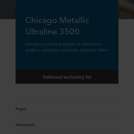
Chicago Metallic
Ultraline 3500
Designový závěsný systém se středovou
drážkou vytvářející esteticky zajímavé řešení
Stáhnout technický list
Popis
Vlastnosti