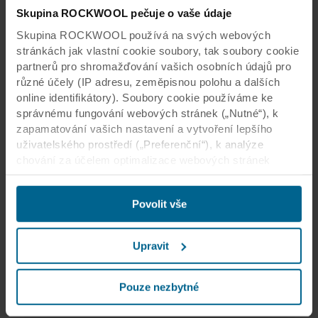
Skupina ROCKWOOL pečuje o vaše údaje
Skupina ROCKWOOL používá na svých webových
stránkách jak vlastní cookie soubory, tak soubory cookie
partnerů pro shromažďování vašich osobních údajů pro
různé účely (IP adresu, zeměpisnou polohu a dalších
online identifikátory). Soubory cookie používáme ke
správnému fungování webových stránek („Nutné“), k
zapamatování vašich nastavení a vytvoření lepšího
uživatelského prostředí („Preferenční“), k analýze
chování za účelem optimalizace webových stránek
(„Statistické“) a k cílení obsahu či reklam v sociálních
médiích a na externích webových stránkách podle
Povolit vše
vašeho chování na našich webech („Marketingové“).
Informace o využívání našich webových stránek
můžeme poskytnout svým partnerům podnikajícím v
Upravit
oblasti sociálních médií, reklamy a analýzy. Naši
obchodní partneři mohou tyto údaje kombinovat s dalšími
informacemi poskytnutými v minulosti nebo
Pouze nezbytné
shromážděnými prostřednictvím vašeho využívání jejich
služeb. Partner může mít sídlo v třetích zemích s