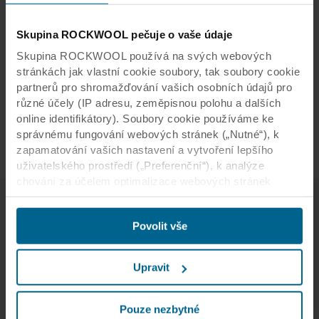
partnerských a společných iniciativ, které
podnikům, vládám a dalším zúčastněným
Skupina ROCKWOOL pečuje o vaše údaje
stranám poskytují technické rámce a znalosti
Skupina ROCKWOOL používá na svých webových
nezbytné pro transformaci způsobu, jakým jsou
stránkách jak vlastní cookie soubory, tak soubory cookie
produkty navrhovány a vyráběny.
partnerů pro shromažďování vašich osobních údajů pro
různé účely (IP adresu, zeměpisnou polohu a dalších
Pro více informací navštivte
Cradle to Cradle
online identifikátory). Soubory cookie používáme ke
Products Innovation Institute
.
správnému fungování webových stránek („Nutné“), k
zapamatování vašich nastavení a vytvoření lepšího
uživatelského prostředí („Preferenční“), k analýze
chování za účelem optimalizace webových stránek
(„Statistické“) a k cílení obsahu či reklam v sociálních
médiích a na externích webových stránkách podle
Kontaktujte
Povolit vše
vašeho chování na našich webech („Marketingové“).
Sustainability & Public
Informace o využívání našich webových stránek
Affairs Team
můžeme poskytnout svým partnerům podnikajícím v
Upravit
oblasti sociálních médií, reklamy a analýzy. Naši
E-mail
obchodní partneři mohou tyto údaje kombinovat s dalšími
informacemi poskytnutými v minulosti nebo
Pouze nezbytné