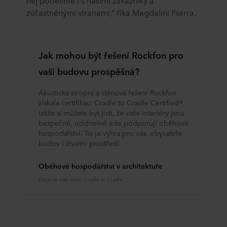
něj podělíme i s našimi zákazníky a
zúčastněnými stranami,“ říká Magdalini Psarra.
Jak mohou být řešení Rockfon pro
vaši budovu prospěšná?
Akustická stropní a stěnová řešení Rockfon
získala certifikaci Cradle to Cradle Certified®,
takže si můžete být jisti, že vaše interiéry jsou
bezpečné, udržitelné a že podporují oběhové
hospodářství. To je výhra pro vás, obyvatele
budov i životní prostředí.
Oběhové hospodářství v architektuře
Objevte naši cestu Cradle to Cradle