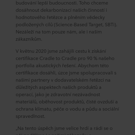
budování lepší budoucnosti. Toho chceme
dosáhnout dekarbonizací našich činností i
hodnotového řetězce a plněním vědecky
podložených cílů (Science-Based Target, SBTi).
Nezáleží na tom pouze nám, ale i našim
zákazníkům.
V květnu 2020 jsme zahájili cestu k získání
certifikace Cradle to Cradle pro 90 % našeho
portfolia akustických řešení. Abychom této
certifikace dosáhli, úzce jsme spolupracovali s
našimi partnery v dodavatelském řetězci na
důležitých aspektech našich produktů a
operací, jako je zdravotní nezávadnost
materiálů, oběhovost produktů, čisté ovzduší a
ochrana klimatu, péče o vodu a půdu a sociální
spravedlnost.
„Na tento úspěch jsme velice hrdí a rádi se o